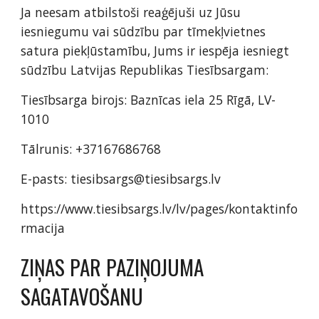
Ja neesam atbilstoši reaģējuši uz Jūsu
iesniegumu vai sūdzību par tīmekļvietnes
satura piekļūstamību, Jums ir iespēja iesniegt
sūdzību Latvijas Republikas Tiesībsargam:
Tiesībsarga birojs: Baznīcas iela 25 Rīgā, LV-
1010
Tālrunis: +37167686768
E-pasts: tiesibsargs@tiesibsargs.lv
https://www.tiesibsargs.lv/lv/pages/kontaktinfo
rmacija
ZIŅAS PAR PAZIŅOJUMA
SAGATAVOŠANU