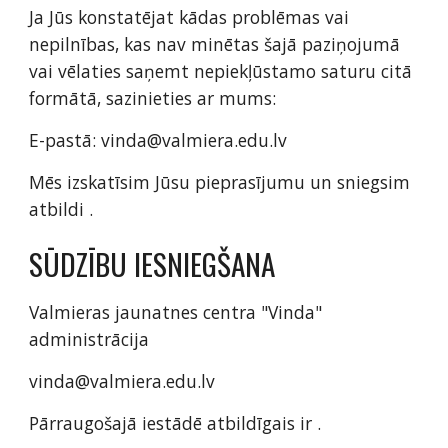
Ja Jūs konstatējat kādas problēmas vai
nepilnības, kas nav minētas šajā paziņojumā
vai vēlaties saņemt nepiekļūstamo saturu citā
formātā, sazinieties ar mums:
E-pastā: vinda@valmiera.edu.lv
Mēs izskatīsim Jūsu pieprasījumu un sniegsim
atbildi .
SŪDZĪBU IESNIEGŠANA
Valmieras jaunatnes centra "Vinda"
administrācija
vinda@valmiera.edu.lv
Pārraugošajā iestādē atbildīgais ir .