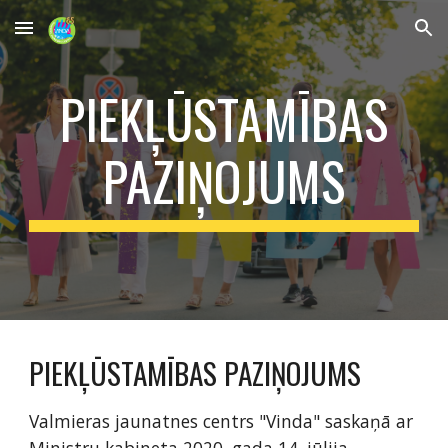
Skip to main content
Skip to navigation
PIEKĻŪSTAMĪBAS
PAZIŅOJUMS
PIEKĻŪSTAMĪBAS PAZIŅOJUMS
Valmieras jaunatnes centrs "Vinda" saskaņā ar