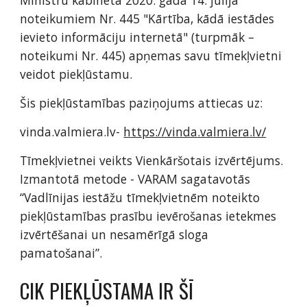
Ministru kabineta 2020. gada 14. jūlija
noteikumiem Nr. 445 "Kārtība, kādā iestādes
ievieto informāciju internetā" (turpmāk –
noteikumi Nr. 445) apņemas savu tīmekļvietni
veidot piekļūstamu.
Šis piekļūstamības paziņojums attiecas uz:
vinda.valmiera.lv-
https://vinda.valmiera.lv/
Tīmekļvietnei veikts Vienkāršotais izvērtējums.
Izmantotā metode - VARAM sagatavotās
“Vadlīnijas iestāžu tīmekļvietnēm noteikto
piekļūstamības prasību ievērošanas ietekmes
izvērtēšanai un nesamērīgā sloga
pamatošanai”.
CIK PIEKĻŪSTAMA IR ŠĪ