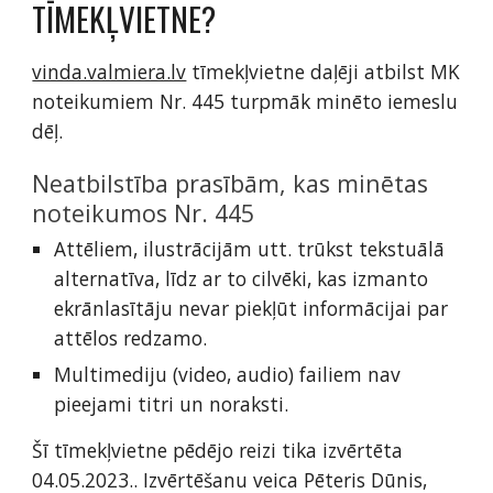
TĪMEKĻVIETNE?
vinda.valmiera.lv
tīmekļvietne daļēji atbilst MK
noteikumiem Nr. 445 turpmāk minēto iemeslu
dēļ.
Neatbilstība prasībām, kas minētas
noteikumos Nr. 445
Attēliem, ilustrācijām utt. trūkst tekstuālā
alternatīva, līdz ar to cilvēki, kas izmanto
ekrānlasītāju nevar piekļūt informācijai par
attēlos redzamo.
Multimediju (video, audio) failiem nav
pieejami titri un noraksti.
Šī tīmekļvietne pēdējo reizi tika izvērtēta
04.05.2023.. Izvērtēšanu veica Pēteris Dūnis,